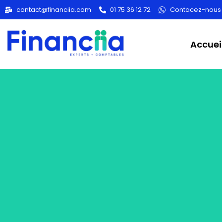
A propos
contact@financiia.com
01 75 36 12 72
Contacez-nous
Accuei