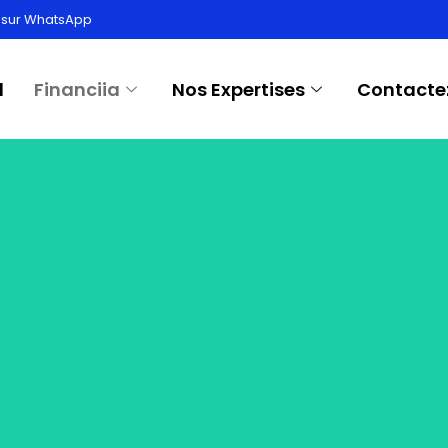
 de nous
 sur WhatsApp
l
Financiia
Nos Expertises
Contacte