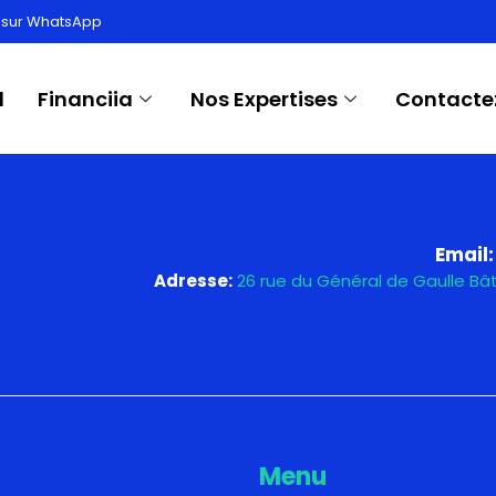
:
Browsers
 sur WhatsApp
l
Financiia
Nos Expertises
Contacte
Email:
Adresse:
26 rue du Général de Gaulle B
Menu