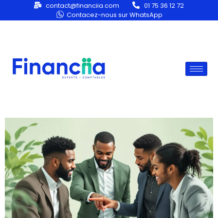
contact@financiia.com
01 75 36 12 72
Contacez-nous sur WhatsApp
Category:
Comptable
Créer son entreprise : les étapes
clés à ne pas négliger