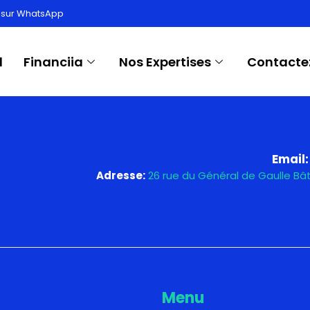
:
Developme
 sur WhatsApp
l
Financiia
Nos Expertises
Contacte
Email:
Adresse:
26 rue du Général de Gaulle B
Menu