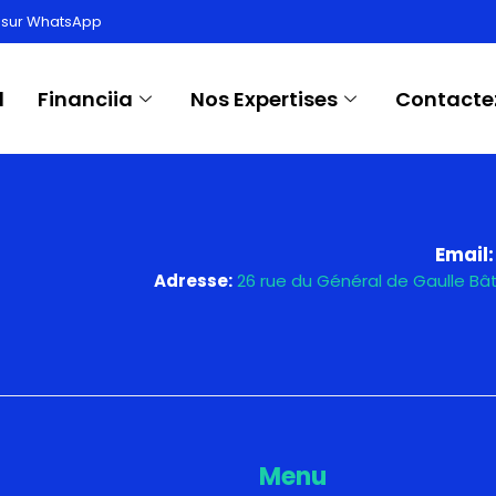
:
Finance
 sur WhatsApp
l
Financiia
Nos Expertises
Contacte
Email:
Adresse:
26 rue du Général de Gaulle B
Menu