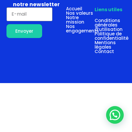
notre newsletter
Accueil
Liens utiles
Nos valeurs
Notre
Conditions
mission
générales
Nos
d’utilisation
engagements
Envoyer
Politique de
confidentialité
Mentions
légales
Contact