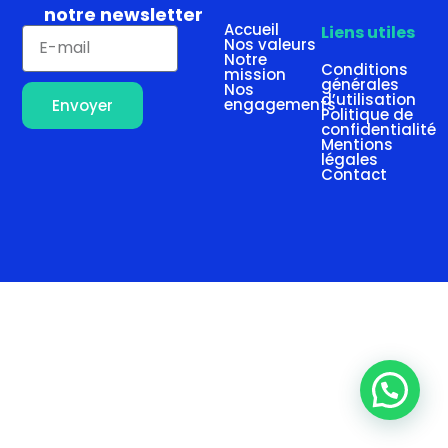
notre newsletter
Accueil
Liens utiles
Nos valeurs
Notre
Conditions
mission
générales
Nos
d’utilisation
engagements
Envoyer
Politique de
confidentialité
Mentions
légales
Contact